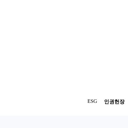
ESG
인권헌장