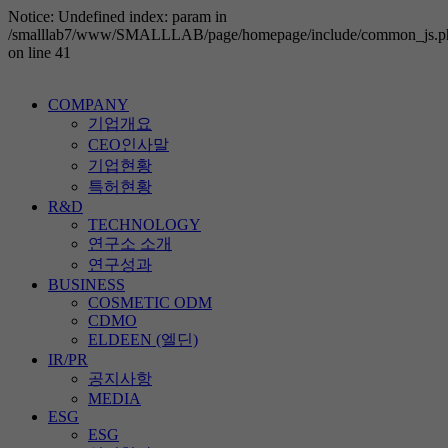
Notice: Undefined index: param in
/smalllab7/www/SMALLLAB/page/homepage/include/common_js.p
on line 41
COMPANY
기업개요
CEO인사말
기업현황
특허현황
R&D
TECHNOLOGY
연구소 소개
연구성과
BUSINESS
COSMETIC ODM
CDMO
ELDEEN (엘딘)
IR/PR
공지사항
MEDIA
ESG
ESG